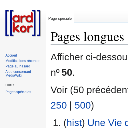
Page spéciale
Pages longues
Aller
Aller
Afficher ci-desso
Accueil
à
à
Modifications récentes
la
la
Page au hasard
nº
50
.
navigation
recherche
Aide concernant
MediaWiki
Outils
Voir (50 précéden
Pages spéciales
250
|
500
)
(
hist
) ‎
Une Vie 