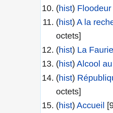
(
hist
) ‎
Floodeur
(
hist
) ‎
A la rech
octets]
(
hist
) ‎
La Fauri
(
hist
) ‎
Alcool au
(
hist
) ‎
Républiq
octets]
(
hist
) ‎
Accueil
‎[