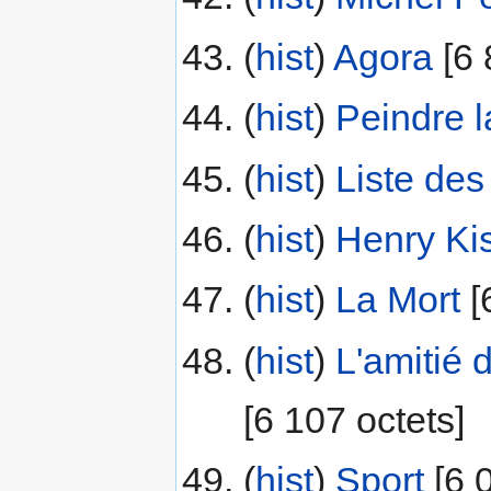
(
hist
) ‎
Agora
‎[6
(
hist
) ‎
Peindre l
(
hist
) ‎
Liste des
(
hist
) ‎
Henry Ki
(
hist
) ‎
La Mort
‎[
(
hist
) ‎
L'amitié 
‎[6 107 octets]
(
hist
) ‎
Sport
‎[6 