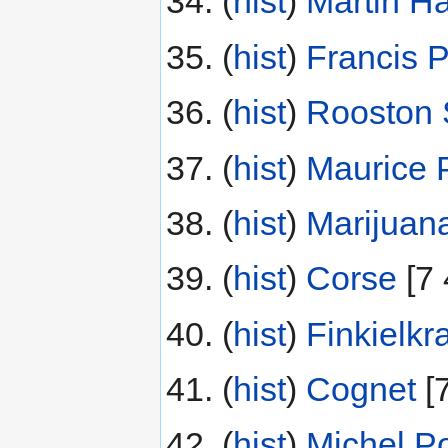
(
hist
) ‎
Martin H
(
hist
) ‎
Francis 
(
hist
) ‎
Rooston 
(
hist
) ‎
Maurice 
(
hist
) ‎
Marijuan
(
hist
) ‎
Corse
‎[7
(
hist
) ‎
Finkielkr
(
hist
) ‎
Cognet
‎[
(
hist
) ‎
Michel P