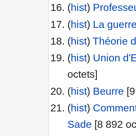
(
hist
) ‎
Professeu
(
hist
) ‎
La guerr
(
hist
) ‎
Théorie d
(
hist
) ‎
Union d'E
octets]
(
hist
) ‎
Beurre
‎[
(
hist
) ‎
Commenta
Sade
‎[8 892 oc