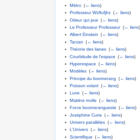
Métro
‎
(
← liens
)
Professeur Wzftufjhz
‎
(
← liens
)
Odeur qui pue
‎
(
← liens
)
Le Professeur Professeur
‎
(
← liens
Albert Einstein
‎
(
← liens
)
Tarzan
‎
(
← liens
)
Théorie des lianes
‎
(
← liens
)
Courbitude de l'espace
‎
(
← liens
)
Hyperespace
‎
(
← liens
)
Modèles
‎
(
← liens
)
Principe du boomerang
‎
(
← liens
)
Poisson volant
‎
(
← liens
)
Lune
‎
(
← liens
)
Matière molle
‎
(
← liens
)
Force boomerangueste
‎
(
← liens
)
Joséphine Curie
‎
(
← liens
)
Univers parallèles
‎
(
← liens
)
L'Univers
‎
(
← liens
)
Scientifique
‎
(
← liens
)