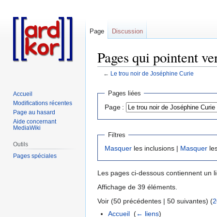
Page
Discussion
Pages qui pointent ve
←
Le trou noir de Joséphine Curie
Aller
Aller
Pages liées
Accueil
à
à
Modifications récentes
Page :
la
la
Page au hasard
navigation
recherche
Aide concernant
MediaWiki
Filtres
Outils
Masquer
les inclusions |
Masquer
les
Pages spéciales
Les pages ci-dessous contiennent un l
Affichage de 39 éléments.
Voir (50 précédentes | 50 suivantes) (
2
Accueil
‎
(
← liens
)