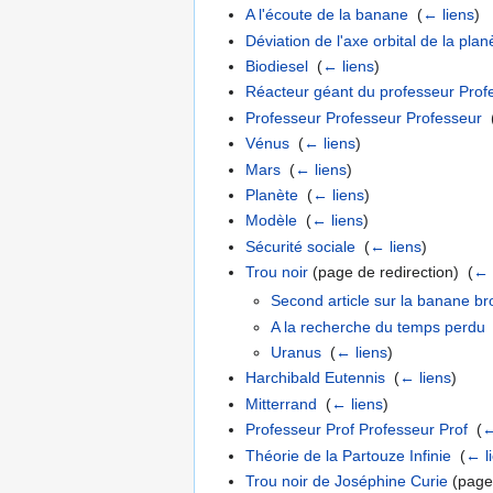
A l'écoute de la banane
‎
(
← liens
)
Déviation de l'axe orbital de la plan
Biodiesel
‎
(
← liens
)
Réacteur géant du professeur Prof
Professeur Professeur Professeur
‎
Vénus
‎
(
← liens
)
Mars
‎
(
← liens
)
Planète
‎
(
← liens
)
Modèle
‎
(
← liens
)
Sécurité sociale
‎
(
← liens
)
Trou noir
(page de redirection) ‎
(
← 
Second article sur la banane b
A la recherche du temps perdu
Uranus
‎
(
← liens
)
Harchibald Eutennis
‎
(
← liens
)
Mitterrand
‎
(
← liens
)
Professeur Prof Professeur Prof
‎
(
←
Théorie de la Partouze Infinie
‎
(
← l
Trou noir de Joséphine Curie
(page 