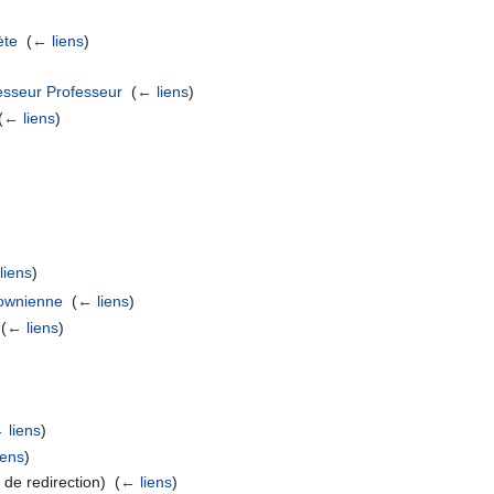
ète
‎
(
← liens
)
esseur Professeur
‎
(
← liens
)
(
← liens
)
liens
)
rownienne
‎
(
← liens
)
‎
(
← liens
)
 liens
)
iens
)
de redirection) ‎
(
← liens
)