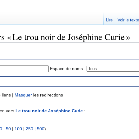
Lire
Voir le text
rs « Le trou noir de Joséphine Curie »
Espace de noms :
 liens |
Masquer
les redirections
ien vers
Le trou noir de Joséphine Curie
:
0
|
50
|
100
|
250
|
500
)