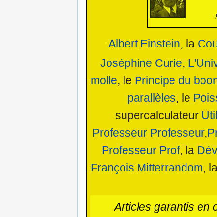
·
Albert Einstein
, la
Cou
Joséphine Curie
,
L'Uni
molle
, le
Principe du bo
parallèles
, le
Pois
supercalculateur
Uti
Professeur Professeur
,
P
Professeur Prof
, la
Dévi
François Mitterrandom
, l
Articles garantis en