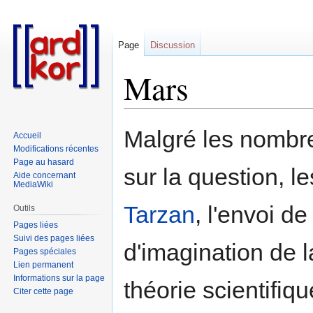
Page
Discussion
Mars
Aller
Aller
Malgré les nombr
Accueil
à
à
Modifications récentes
la
la
Page au hasard
sur la question, 
navigation
recherche
Aide concernant
MediaWiki
Tarzan
, l'envoi de
Outils
Pages liées
Suivi des pages liées
d'imagination de l
Pages spéciales
Lien permanent
Informations sur la page
théorie scientifi
Citer cette page