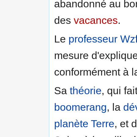
abandonné au bord
des
vacances
.
Le
professeur Wzf
mesure d'expliquer
conformément à la
Sa
théorie
, qui fa
boomerang
, la
dév
planète
Terre
, et