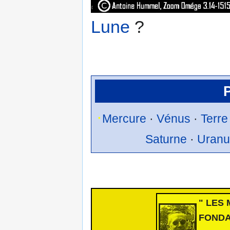
Lune
?
P
·
Mercure
·
Vénus
·
Terre
Saturne
·
Uranu
" LES
FONDA