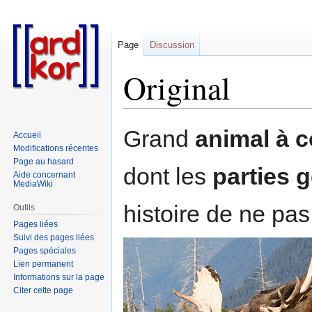
Page
Discussion
Original
Aller
Aller
Grand
animal à 
Accueil
à
à
Modifications récentes
la
la
Page au hasard
dont les
parties g
navigation
recherche
Aide concernant
MediaWiki
histoire de ne pa
Outils
Pages liées
Suivi des pages liées
Pages spéciales
Lien permanent
Informations sur la page
Citer cette page