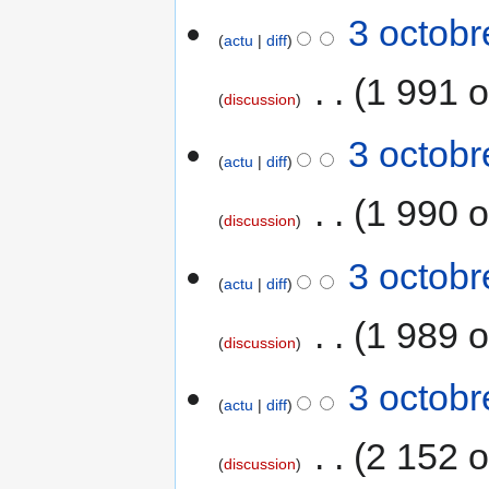
i
3 octobr
actu
diff
o
n
‎
1 991 o
s
discussion
3 octobr
actu
diff
‎
1 990 o
discussion
3 octobr
actu
diff
‎
1 989 o
discussion
3 octobr
actu
diff
‎
2 152 o
discussion