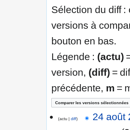
Sélection du diff 
versions à compar
bouton en bas.
Légende :
(actu)
=
version,
(diff)
= di
précédente,
m
= m
24
24 août 
actu
diff
août
2013