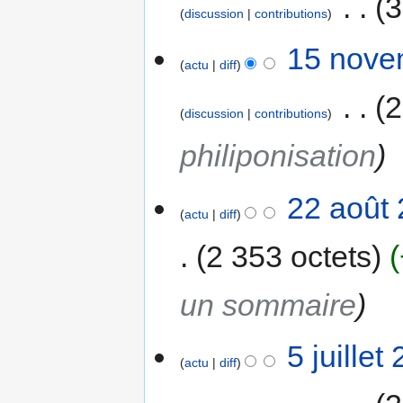
‎
3
discussion
contributions
A
15
15 nove
u
actu
diff
novembre
c
2012
‎
2
u
discussion
contributions
n
r
philiponisation
é
s
22
22 août 
u
actu
diff
août
m
2007
é
2 353 octets
d
e
un sommaire
s
m
o
5
5 juillet
d
actu
diff
juillet
i
2007
f