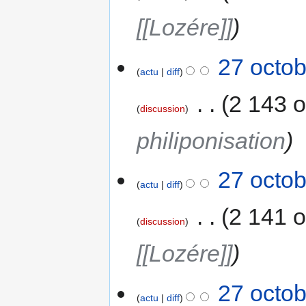
i
[[Lozére]]
f
i
c
27 octob
a
actu
diff
t
‎
2 143 o
i
discussion
o
n
philiponisation
s
27 octob
actu
diff
‎
2 141 o
discussion
[[Lozére]]
27 octob
actu
diff