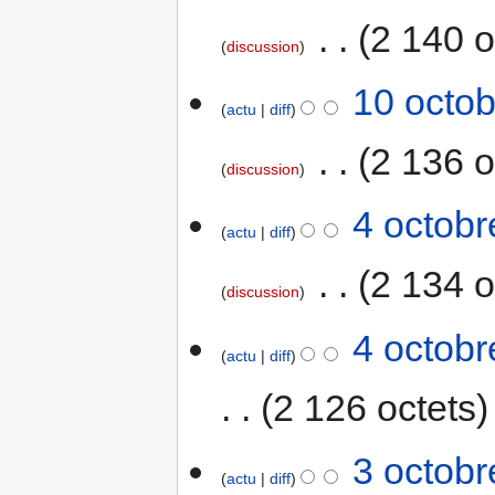
‎
2 140 o
discussion
A
10
10 octob
u
actu
diff
octobre
c
2005
‎
2 136 o
u
discussion
n
r
4
4 octobr
é
actu
diff
octobre
s
2005
‎
2 134 o
u
discussion
m
é
4 octobr
d
actu
diff
e
s
2 126 octets
m
o
A
3
3 octobr
d
u
actu
diff
octobre
i