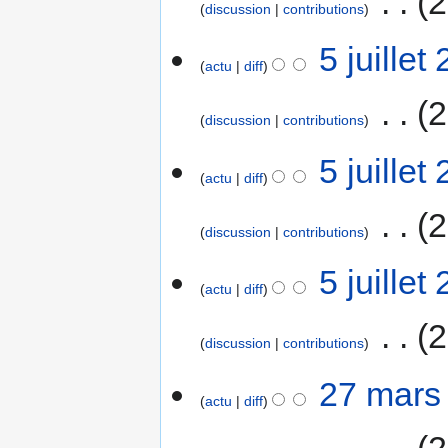
‎
2
discussion
contributions
i
c
5 juillet
a
actu
diff
t
‎
2
i
discussion
contributions
o
n
5 juillet
s
actu
diff
‎
2
discussion
contributions
5 juillet
actu
diff
‎
2
discussion
contributions
27
27 mars
actu
diff
mars
2007
‎
2