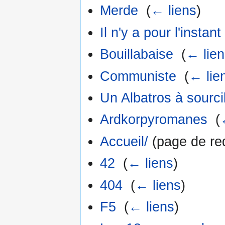
Merde
‎
(
← liens
)
Il n'y a pour l'insta
Bouillabaise
‎
(
← lie
Communiste
‎
(
← lie
Un Albatros à sourci
Ardkorpyromanes
‎
(
Accueil/
(page de red
42
‎
(
← liens
)
404
‎
(
← liens
)
F5
‎
(
← liens
)