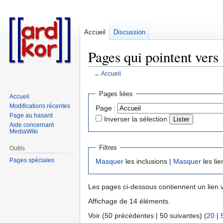
Accueil
Discussion
Pages qui pointent vers 
←
Accueil
Aller
Aller
Pages liées
Accueil
à
à
Modifications récentes
Page :
la
la
Page au hasard
Inverser la sélection
navigation
recherche
Aide concernant
MediaWiki
Filtres
Outils
Pages spéciales
Masquer
les inclusions |
Masquer
les lie
Les pages ci-dessous contiennent un lien 
Affichage de 14 éléments.
Voir (50 précédentes | 50 suivantes) (
20
|