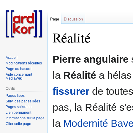
Page
Discussion
Réalité
Aller
Aller
Pierre angulaire
s
Accueil
à
à
Modifications récentes
la
la
Page au hasard
la
Réalité
a hélas
navigation
recherche
Aide concernant
MediaWiki
fissurer
de toutes
Outils
Pages liées
Suivi des pages liées
pas, la Réalité s
Pages spéciales
Lien permanent
Informations sur la page
la
Modernité Bav
Citer cette page