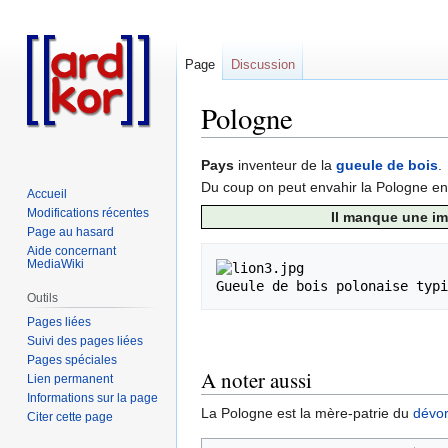
Page
Discussion
Pologne
Aller
Aller
Pays
inventeur de la
gueule de bois
.
à
à
Du coup on peut envahir la Pologne e
Accueil
la
la
Modifications récentes
Il manque une ima
navigation
recherche
Page au hasard
Aide concernant
MediaWiki
Outils
Pages liées
Suivi des pages liées
Pages spéciales
A noter aussi
Lien permanent
Informations sur la page
La Pologne est la mère-patrie du
dévo
Citer cette page