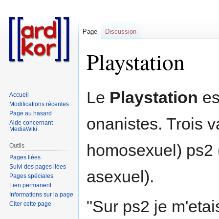
Page
Discussion
Playstation
Aller
Aller
Le
Playstation
es
Accueil
à
à
Modifications récentes
la
la
Page au hasard
onanistes. Trois v
navigation
recherche
Aide concernant
MediaWiki
homosexuel) ps2 (
Outils
Pages liées
Suivi des pages liées
asexuel).
Pages spéciales
Lien permanent
Informations sur la page
"Sur ps2 je m'eta
Citer cette page