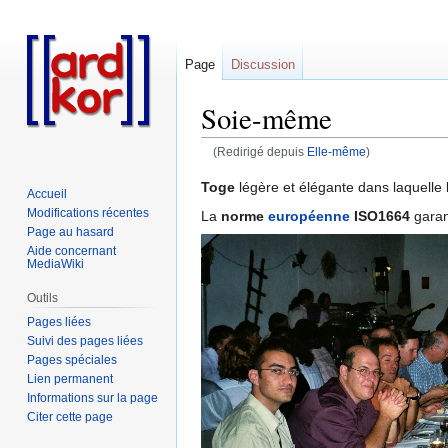
Page
Discussion
Soie-même
(Redirigé depuis
Elle-même
)
Aller
Aller
Toge
légère et élégante dans laquelle
Accueil
à
à
Modifications récentes
La
norme
européenne
ISO1664
garan
la
la
Page au hasard
navigation
recherche
Aide concernant
MediaWiki
Outils
Pages liées
Suivi des pages liées
Pages spéciales
Lien permanent
Informations sur la page
Citer cette page