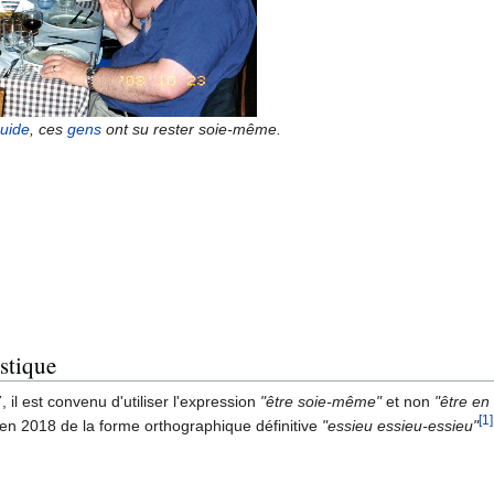
uide
, ces
gens
ont su rester soie-même.
stique
 il est convenu d'utiliser l'expression
"être soie-même"
et non
"être e
[1]
 en 2018 de la forme orthographique définitive
"essieu essieu-essieu"