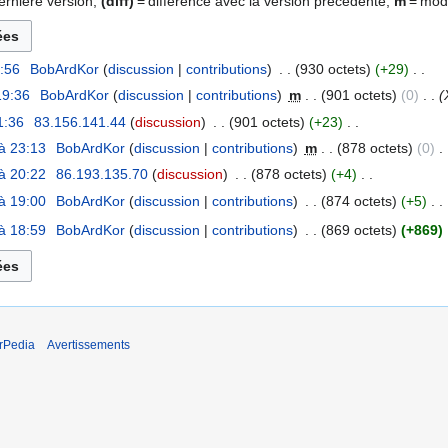
ernière version,
(diff)
= différence avec la version précédente,
m
= modi
6:56
‎
BobArdKor
discussion
contributions
‎
930 octets
+29
‎
19:36
‎
BobArdKor
discussion
contributions
‎
m
901 octets
0
‎
1:36
‎
83.156.141.44
discussion
‎
901 octets
+23
‎
à 23:13
‎
BobArdKor
discussion
contributions
‎
m
878 octets
0
‎
à 20:22
‎
86.193.135.70
discussion
‎
878 octets
+4
‎
à 19:00
‎
BobArdKor
discussion
contributions
‎
874 octets
+5
‎
à 18:59
‎
BobArdKor
discussion
contributions
‎
869 octets
+869
‎
rPedia
Avertissements