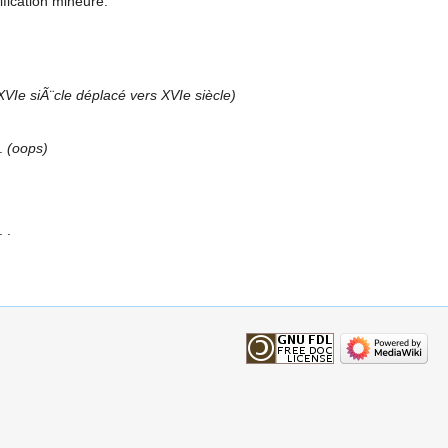
fication mineure.
XVIe siÃ¨cle déplacé vers XVIe siècle
oops