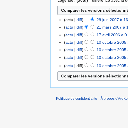
Légende :
(actu)
= différence avec la d
actu
diff
29 juin 2007 à 1
29
A
juin
actu
diff
21 mars 2007 à 
21
u
2007
mars
actu
diff
17 avril 2006 à 0
17
c
2007
A
avril
actu
diff
10 octobre 2005 
10
u
u
2006
octobre
actu
diff
10 octobre 2005 
n
c
2005
A
r
actu
diff
10 octobre 2005 
u
u
A
é
actu
diff
10 octobre 2005 
n
c
u
s
A
r
u
c
u
u
é
n
u
m
c
s
r
n
é
u
u
é
r
d
n
m
Politique de confidentialité
À propos d'ArdKo
s
é
e
r
é
u
s
s
é
d
m
u
m
s
e
é
m
o
u
s
d
é
d