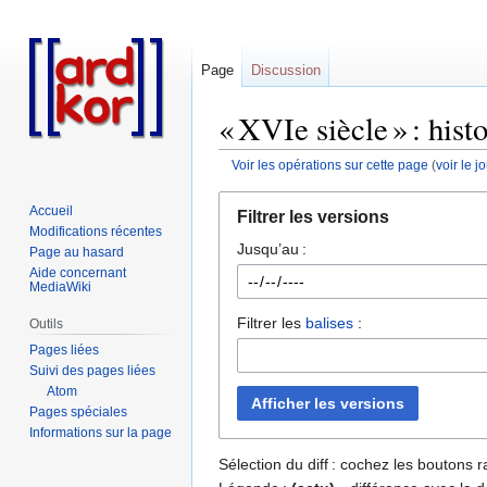
Page
Discussion
« XVIe siècle » : hist
Voir les opérations sur cette page
(
voir le 
Aller
Aller
Accueil
Filtrer les versions
à
à
Modifications récentes
Jusqu’au :
la
la
Page au hasard
navigation
recherche
Aide concernant
MediaWiki
Filtrer les
balises
:
Outils
Pages liées
Suivi des pages liées
Atom
Afficher les versions
Pages spéciales
Informations sur la page
Sélection du diff : cochez les boutons