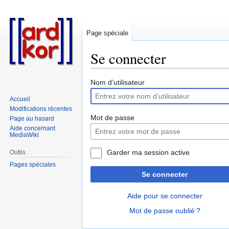
Page spéciale
Se connecter
Aller
Aller
Nom d’utilisateur
à
à
Accueil
la
la
Modifications récentes
navigation
recherche
Mot de passe
Page au hasard
Aide concernant
MediaWiki
Garder ma session active
Outils
Pages spéciales
Se connecter
Aide pour se connecter
Mot de passe oublié ?