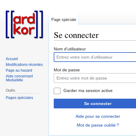
Page spéciale
Se connecter
Aller
Aller
Nom d’utilisateur
à
à
Accueil
la
la
Modifications récentes
navigation
recherche
Mot de passe
Page au hasard
Aide concernant
MediaWiki
Garder ma session active
Outils
Pages spéciales
Se connecter
Aide pour se connecter
Mot de passe oublié ?