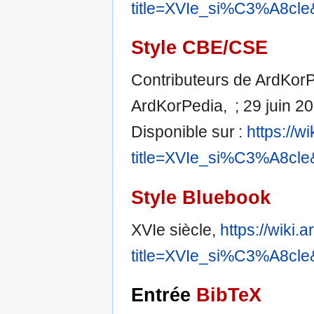
title=XVIe_si%C3%A8cle
Style CBE/CSE
Contributeurs de ArdKorPe
ArdKorPedia, ; 29 juin 20
Disponible sur :
https://w
title=XVIe_si%C3%A8cle
Style Bluebook
XVIe siècle,
https://wiki
title=XVIe_si%C3%A8cle
Entrée
BibTeX