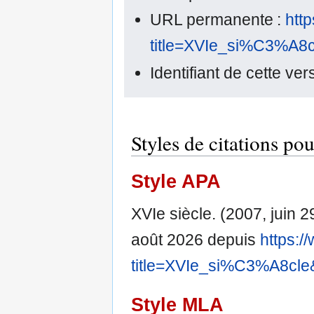
URL permanente :
htt
title=XVIe_si%C3%A8c
Identifiant de cette ve
Styles de citations po
Style APA
XVIe siècle. (2007, juin 2
août 2026 depuis
https:/
title=XVIe_si%C3%A8cle
Style MLA