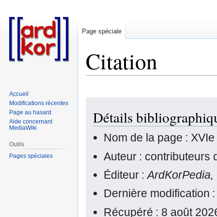
Page spéciale
Citation
Accueil
Aller
Aller
Modifications récentes
Détails bibliographiq
Page au hasard
à
à
Aide concernant
la
la
MediaWiki
navigation
recherche
Nom de la page : XVIe 
Outils
Auteur : contributeurs
Pages spéciales
Éditeur :
ArdKorPedia,
Dernière modification 
Récupéré : 8 août 202