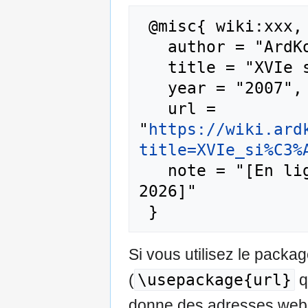
 @misc{ wiki:xxx,

   author = "ArdKorPedia",

   title = "XVIe siècle --- ArdKorPedia{,} ",

   year = "2007",

   url = 
"
https://wiki.ard
title=XVIe_si%C3%
   note = "[En ligne ; accédé le 8-août-
2026]"

Si vous utilisez le pack
\usepackage{url}
(
q
donne des adresses web m