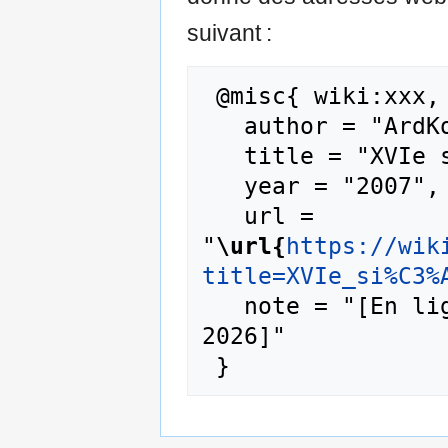
suivant :
 @misc{ wiki:xxx,

   author = "ArdKorPedia",

   title = "XVIe siècle --- ArdKorPedia{,} ",

   year = "2007",

   url = 
"
\url{
https://wik
title=XVIe_si%C3%
   note = "[En ligne ; accédé le 8-août-
2026]"
