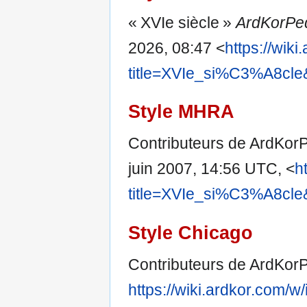
« XVIe siècle »
ArdKorPe
2026, 08:47 <
https://wik
title=XVIe_si%C3%A8cle
Style MHRA
Contributeurs de ArdKorP
juin 2007, 14:56 UTC, <
h
title=XVIe_si%C3%A8cle
Style Chicago
Contributeurs de ArdKorP
https://wiki.ardkor.com/w