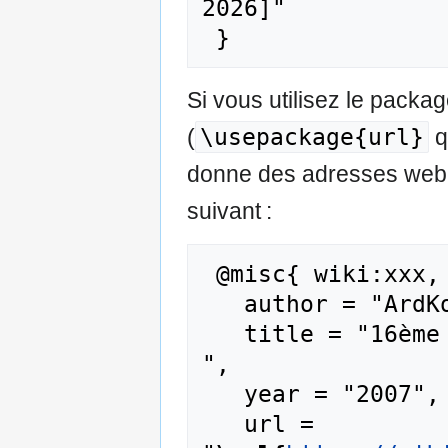
2026]"

Si vous utilisez le pack
\usepackage{url}
(
q
donne des adresses web m
suivant :
 @misc{ wiki:xxx,

   author = "ArdKorPedia",

   title = "16ème siècle --- ArdKorPedia{,} 
",

   year = "2007",

   url = 