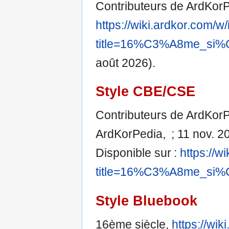
Contributeurs de ArdKorP
https://wiki.ardkor.com/w
title=16%C3%A8me_si%
août 2026).
Style CBE/CSE
Contributeurs de ArdKorPe
ArdKorPedia, ; 11 nov. 20
Disponible sur :
https://w
title=16%C3%A8me_si%
Style Bluebook
16ème siècle,
https://wi