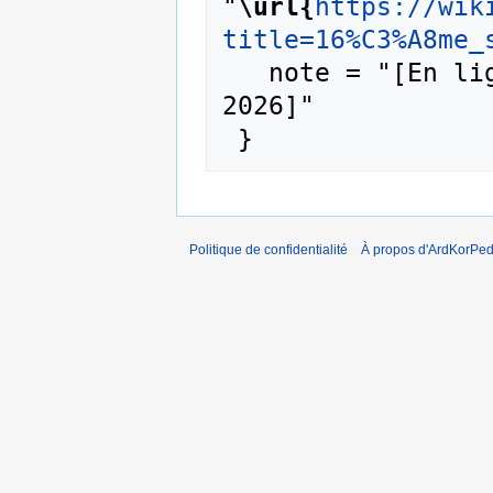
"
\url{
https://wik
title=16%C3%A8me_
   note = "[En ligne ; accédé le 6-août-
2026]"

Politique de confidentialité
À propos d'ArdKorPed