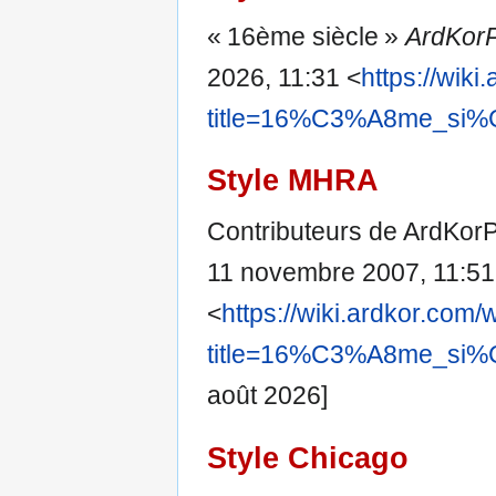
« 16ème siècle »
ArdKor
2026, 11:31 <
https://wik
title=16%C3%A8me_si%
Style MHRA
Contributeurs de ArdKorP
11 novembre 2007, 11:5
<
https://wiki.ardkor.com/
title=16%C3%A8me_si%
août 2026]
Style Chicago