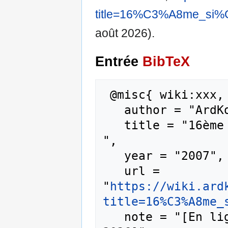
title=16%C3%A8me_si%
août 2026).
Entrée
BibTeX
 @misc{ wiki:xxx,

   author = "ArdKorPedia",

   title = "16ème siècle --- ArdKorPedia{,} 
",

   year = "2007",

   url = 
"
https://wiki.ard
title=16%C3%A8me_
   note = "[En ligne ; accédé le 6-août-