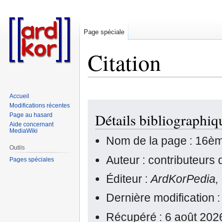
Page spéciale
Citation
Accueil
Aller
Aller
Modifications récentes
Détails bibliographiq
Page au hasard
à
à
Aide concernant
la
la
MediaWiki
navigation
recherche
Nom de la page : 16èm
Outils
Auteur : contributeurs
Pages spéciales
Éditeur :
ArdKorPedia,
Dernière modification
Récupéré : 6 août 202