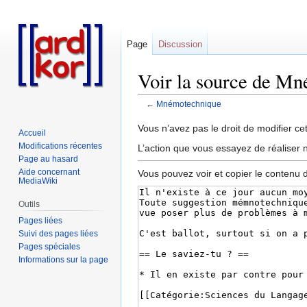
Page
Discussion
Voir la source de M
←
Mnémotechnique
Aller
Aller
Vous n’avez pas le droit de modifier cet
Accueil
à
à
Modifications récentes
L’action que vous essayez de réaliser n
la
la
Page au hasard
navigation
recherche
Aide concernant
Vous pouvez voir et copier le contenu 
MediaWiki
Outils
Pages liées
Suivi des pages liées
Pages spéciales
Informations sur la page