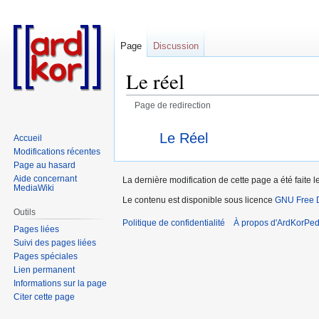
Page
Discussion
Le réel
Page de redirection
Aller
Aller
Rediriger vers :
Le Réel
Accueil
à
à
Modifications récentes
la
la
Page au hasard
navigation
recherche
Aide concernant
La dernière modification de cette page a été faite le
MediaWiki
Le contenu est disponible sous licence
GNU Free D
Outils
Politique de confidentialité
À propos d'ArdKorPed
Pages liées
Suivi des pages liées
Pages spéciales
Lien permanent
Informations sur la page
Citer cette page