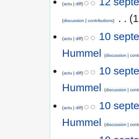
12 sept
u
actu
diff
septembre
i
m
c
2007
c
o
‎
1
u
a
d
discussion
contributions
n
t
i
r
A
i
10
f
10 sept
é
u
actu
diff
o
septembre
i
s
c
n
2007
c
Hummel
u
u
s
a
discussion
cont
m
n
t
é
r
A
i
10 sept
d
é
u
actu
diff
o
e
s
c
n
s
Hummel
u
u
s
discussion
cont
m
m
n
o
é
r
A
10 sept
d
d
é
u
actu
diff
i
e
s
c
f
s
Hummel
u
u
discussion
cont
i
m
m
n
c
o
é
r
A
a