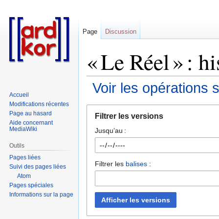
Page
Discussion
« Le Réel » : h
Voir les opérations 
Accueil
Modifications récentes
Aller
Aller
Page au hasard
Filtrer les versions
à
à
Aide concernant
MediaWiki
Jusqu’au :
la
la
navigation
recherche
Outils
Pages liées
Filtrer les
balises
:
Suivi des pages liées
Atom
Pages spéciales
Informations sur la page
Afficher les versions