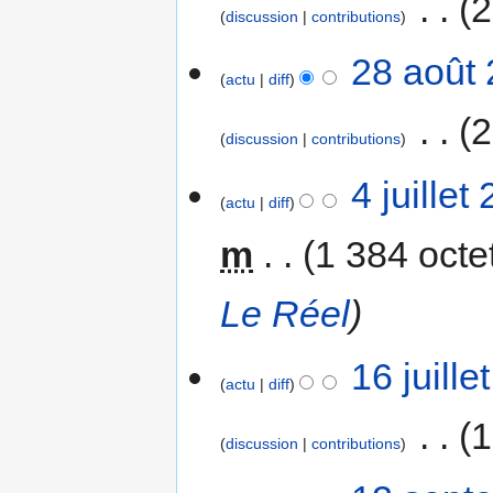
‎
2
discussion
contributions
A
28
28 août 
u
actu
diff
août
c
2013
‎
2
u
discussion
contributions
n
r
A
4
4 juillet
é
u
actu
diff
juillet
s
c
2013
m
1 384 octe
u
u
m
n
é
r
Le Réel
d
é
e
s
16
s
16 juill
u
actu
diff
juillet
m
m
2008
o
é
‎
1
d
d
discussion
contributions
i
e
A
12
f
s