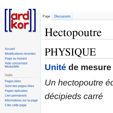
Page
Discussion
Hectopoutre
PHYSIQUE
Aller
Aller
Accueil
à
à
Modifications récentes
la
la
Page au hasard
Aide concernant
navigation
recherche
Unité
de mesure
MediaWiki
Outils
Un hectopoutre é
Pages liées
Suivi des pages liées
Pages spéciales
décipieds carré
Lien permanent
Informations sur la page
Citer cette page