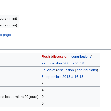
eurs (infini)
eurs (infini)
te page.
Resh
(
discussion
|
contributions
)
22 novembre 2005 à 23:38
Le Violet
(
discussion
|
contributions
)
3 septembre 2013 à 16:13
7
4
s les derniers 90 jours)
0
0