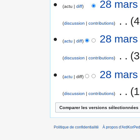
28
28 mars
actu
diff
mars
2007
‎
4
discussion
contributions
A
28 mars
u
actu
diff
c
‎
3
u
discussion
contributions
n
r
A
28 mars
é
u
actu
diff
s
c
u
u
‎
1
discussion
contributions
m
n
é
r
A
d
é
u
e
s
c
s
u
u
Politique de confidentialité
À propos d'ArdKorPed
m
m
n
o
é
r