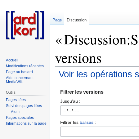
Page
Discussion
« Discussion:Se
versions
Accueil
Modifications récentes
Voir les opérations 
Page au hasard
Aide concernant
MediaWiki
Aller
Aller
Filtrer les versions
Outils
à
à
Pages liées
Jusqu’au :
la
la
Suivi des pages liées
navigation
recherche
Atom
Pages spéciales
Filtrer les
balises
:
Informations sur la page