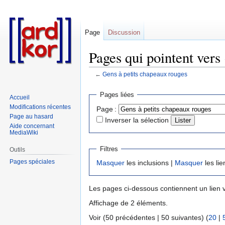
Page
Discussion
Pages qui pointent vers
←
Gens à petits chapeaux rouges
Aller
Aller
Pages liées
Accueil
à
à
Modifications récentes
Page :
la
la
Page au hasard
Inverser la sélection
navigation
recherche
Aide concernant
MediaWiki
Filtres
Outils
Pages spéciales
Masquer
les inclusions |
Masquer
les lie
Les pages ci-dessous contiennent un lien 
Affichage de 2 éléments.
Voir (50 précédentes | 50 suivantes) (
20
|