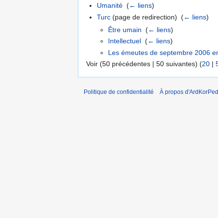
Umanité
‎
(
← liens
)
Turc
(page de redirection) ‎
(
← liens
)
Être umain
‎
(
← liens
)
Intellectuel
‎
(
← liens
)
Les émeutes de septembre 2006 en
Voir (50 précédentes | 50 suivantes) (
20
|
Politique de confidentialité
À propos d'ArdKorPed